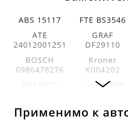
ABS 15117
FTE BS3546
ATE
GRAF
24012001251
DF29110
BOSCH
Kroner
0986478276
K004202
BREMBO
Lucas/TRW
09314810
DF1016
DELPHI
MAPCO
Применимо к авт
BG2282
15109