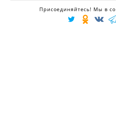
л.с.
CB0/1/2_) 1.5 dC
Присоединяйтесь! Мы в соц
с 01.01.1996 по
(B/CB3M), 64 л.с
01.12.1996
с 01.06.2005
RENAULT CLIO I
RENAULT CLIO II
(B/C57_, 5/357_)
(BB0/1/2_,
1.2 (B/C/S57A,
CB0/1/2_) 1.5 dC
B/C57S, 5/357F,
(B/CB3N), 84 л.с.
5/357J, 5/357L,
с 01.02.2007
5/357R), 58 л.с.
RENAULT
с 01.05.1990 по
KANGOO Expres
01.09.1998
(FC0/1_) 1.5 dCi
RENAULT 11
(FC07, FC1R), 65
(B/C37_) 1.2
л.с.