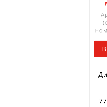
А
(
ном
В
Ди
77