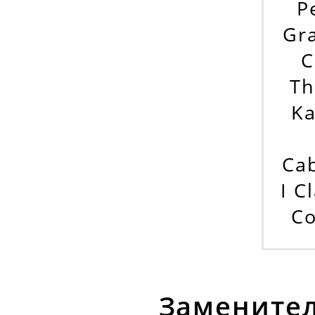
Р
Gra
C
Th
Ka
Cab
I C
Co
Заменител