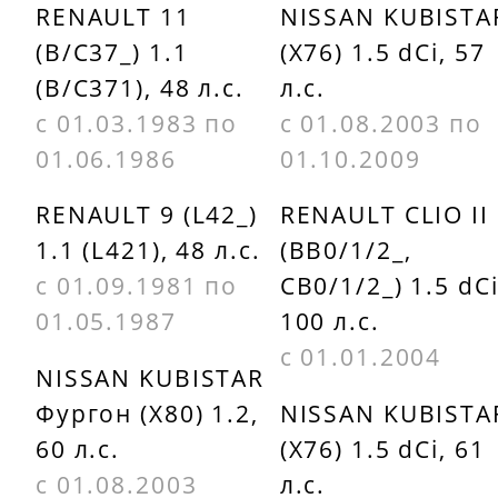
RENAULT 11
NISSAN KUBISTA
FEBI
MEYLE
(B/C37_) 1.1
(X76) 1.5 dCi, 57
BILSTEIN
1615521000
(B/C371), 48 л.с.
л.с.
09072
NK 203909
с 01.03.1983 по
с 01.08.2003 по
FENOX
01.06.1986
01.10.2009
OPTIMAL
TB217147
BS0800
RENAULT 9 (L42_)
RENAULT CLIO II
1.1 (L421), 48 л.с.
(BB0/1/2_,
FERODO
с 01.09.1981 по
CB0/1/2_) 1.5 dCi
DDF158
01.05.1987
100 л.с.
с 01.01.2004
NISSAN KUBISTAR
Фургон (X80) 1.2,
NISSAN KUBISTA
60 л.с.
(X76) 1.5 dCi, 61
с 01.08.2003
л.с.