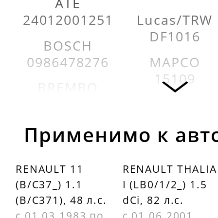
ATE
24012001251
Lucas/TRW
DF1016
BOSCH
0986478276
MAPCO
15109
BREMBO
09314810
MEYLE
1615521000
DELPHI
Применимо к авт
BG2282
NK 203909
RENAULT 11
RENAULT THALIA
FEBI
OPTIMAL
(B/C37_) 1.1
I (LB0/1/2_) 1.5
BILSTEIN
BS0800
(B/C371), 48 л.с.
dCi, 82 л.с.
09072
OTA V147
с 01.03.1983 по
с 01.06.2001