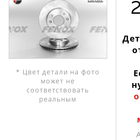
Дет
о
* Цвет детали на фото
Е
может не
н
соответствовать
о
реальным