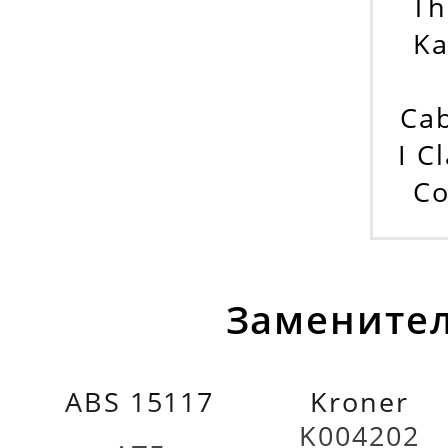
Th
Ka
Cab
I C
Co
Заменител
ABS 15117
Kroner
K004202