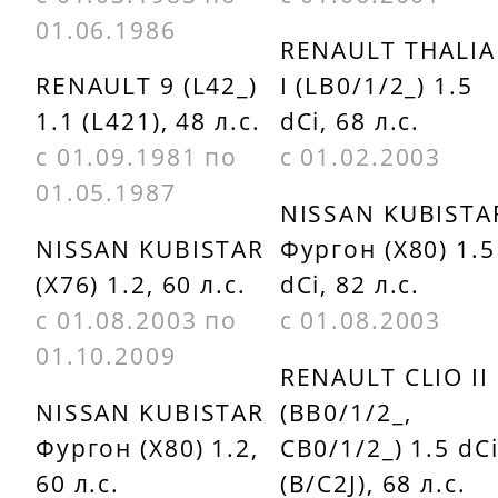
FERODO
01.06.1986
Otto
RENAULT THALIA
DDF158
Zimmerman
RENAULT 9 (L42_)
I (LB0/1/2_) 1.5
1.1 (L421), 48 л.с.
dCi, 68 л.с.
FTE BS3546
470240300
с 01.09.1981 по
с 01.02.2003
GRAF
QUINTON
01.05.1987
NISSAN KUBISTA
DF29110
HAZELL
NISSAN KUBISTAR
Фургон (X80) 1.5
BDC3546
(X76) 1.2, 60 л.с.
dCi, 82 л.с.
с 01.08.2003 по
с 01.08.2003
01.10.2009
RENAULT CLIO II
NISSAN KUBISTAR
(BB0/1/2_,
Фургон (X80) 1.2,
CB0/1/2_) 1.5 dC
60 л.с.
(B/C2J), 68 л.с.