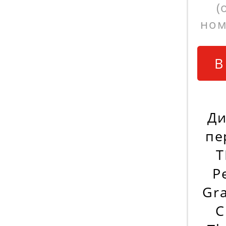
(
ном
В
Ди
пе
T
Р
Gra
C