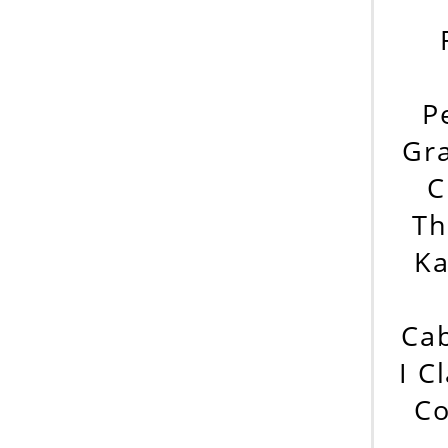
Р
Gra
C
Th
Ka
Cab
I C
Co