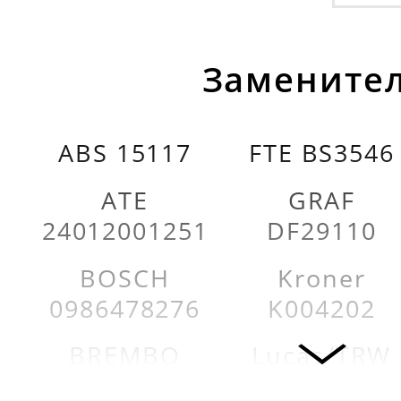
Заменител
ABS 15117
FTE BS3546
ATE
GRAF
24012001251
DF29110
BOSCH
Kroner
0986478276
K004202
BREMBO
Lucas/TRW
09314810
DF1016