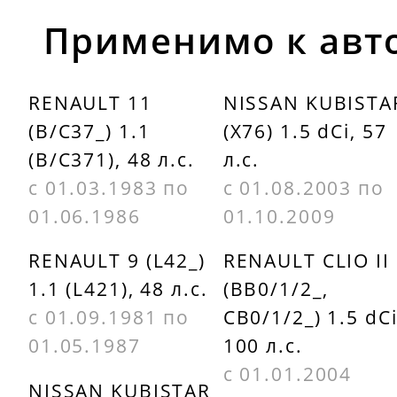
DELPHI
MAPCO
Применимо к авт
BG2282
15109
RENAULT 11
NISSAN KUBISTA
FEBI
MEYLE
(B/C37_) 1.1
(X76) 1.5 dCi, 57
BILSTEIN
1615521000
(B/C371), 48 л.с.
л.с.
09072
NK 203909
с 01.03.1983 по
с 01.08.2003 по
FENOX
01.06.1986
01.10.2009
OPTIMAL
TB217147
BS0800
RENAULT 9 (L42_)
RENAULT CLIO II
1.1 (L421), 48 л.с.
(BB0/1/2_,
FERODO
с 01.09.1981 по
CB0/1/2_) 1.5 dCi
DDF158
01.05.1987
100 л.с.
с 01.01.2004
NISSAN KUBISTAR