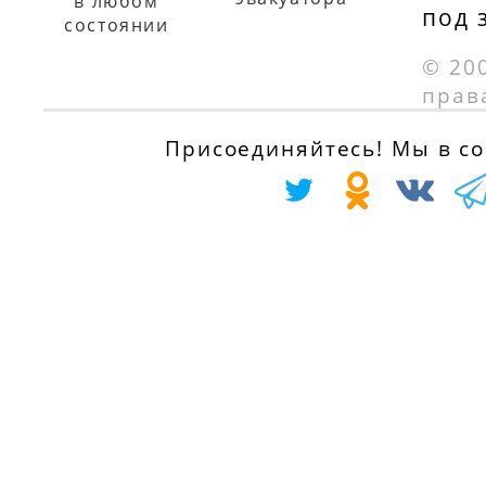
с 01.06.2001
в любом
под 
RENAULT CLIO I
состоянии
(B/C57_, 5/357_)
RENAULT CLIO II
© 20
1.2 (B/C/S577), 54
(BB0/1/2_,
прав
л.с.
CB0/1/2_) 1.5 dC
Присоединяйтесь! Мы в соц
с 01.01.1996 по
(B/CB3M), 64 л.с
01.12.1996
с 01.06.2005
RENAULT CLIO I
RENAULT CLIO II
(B/C57_, 5/357_)
(BB0/1/2_,
1.2 (B/C/S57A,
CB0/1/2_) 1.5 dC
B/C57S, 5/357F,
(B/CB3N), 84 л.с.
5/357J, 5/357L,
с 01.02.2007
5/357R), 58 л.с.
RENAULT
с 01.05.1990 по
KANGOO Expres