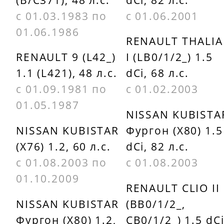
TB217147
OTA V147
с 01.03.1983 по
с 01.06.2001
FERODO
01.06.1986
Otto
RENAULT THALIA
DDF158
Zimmerman
RENAULT 9 (L42_)
I (LB0/1/2_) 1.5
1.1 (L421), 48 л.с.
dCi, 68 л.с.
FTE BS3546
470240300
с 01.09.1981 по
с 01.02.2003
GRAF
QUINTON
01.05.1987
NISSAN KUBISTA
DF29110
HAZELL
NISSAN KUBISTAR
Фургон (X80) 1.5
BDC3546
(X76) 1.2, 60 л.с.
dCi, 82 л.с.
с 01.08.2003 по
с 01.08.2003
01.10.2009
RENAULT CLIO II
NISSAN KUBISTAR
(BB0/1/2_,
Фургон (X80) 1.2,
CB0/1/2_) 1.5 dC