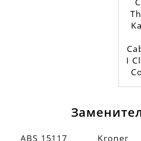
C
Th
Ka
Ca
I C
Co
Заменител
ABS 15117
Kroner