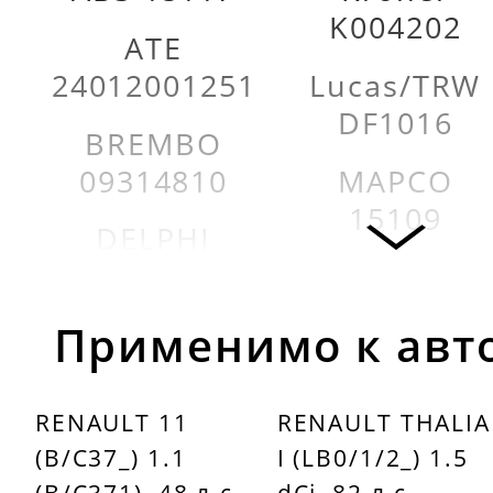
K004202
ATE
24012001251
Lucas/TRW
DF1016
BREMBO
09314810
MAPCO
15109
DELPHI
BG2282
MEYLE
1615521000
FEBI
Применимо к авт
BILSTEIN
NK 203909
09072
RENAULT 11
RENAULT THALIA
OPTIMAL
(B/C37_) 1.1
I (LB0/1/2_) 1.5
FENOX
BS0800
(B/C371), 48 л.с.
dCi, 82 л.с.