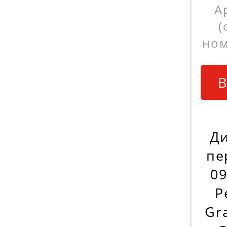
А
(
ном
В
Ди
пе
09
Р
Gra