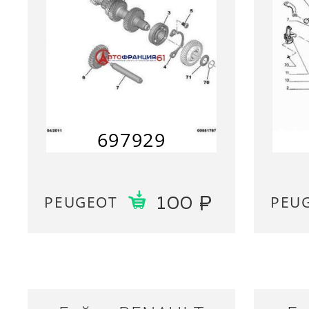
697929
PEUGEOT
PEU
100