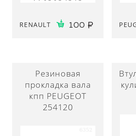
RENAULT
PEU
100
Резиновая
Вту
прокладка вала
кул
кпп PEUGEOT
254120