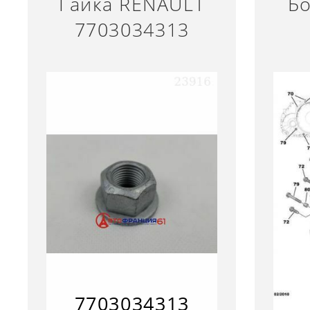
Гайка RENAULT
Б
7703034313
7703034313