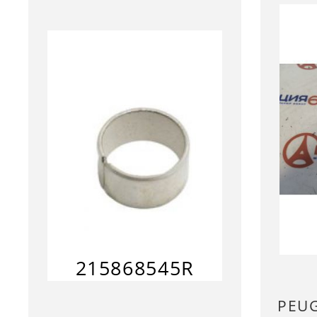
215868545R
PEU