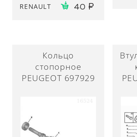
RENAULT
40
Кольцо
Вту
стопорное
PEUGEOT 697929
PE