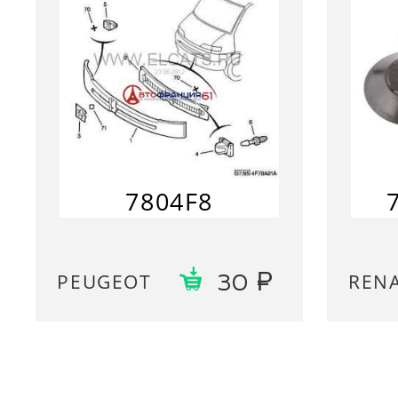
7804F8
PEUGEOT
REN
30