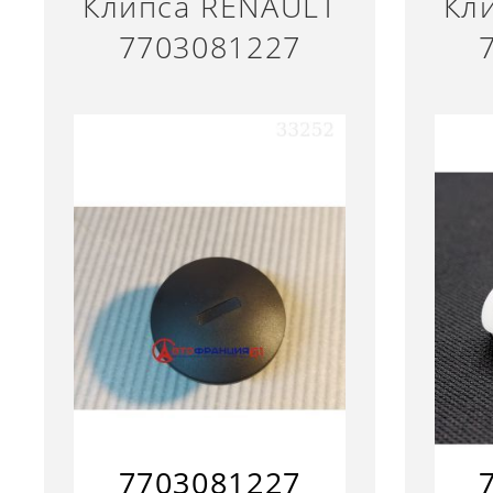
Клипса RENAULT
Кл
7703081227
7703081227