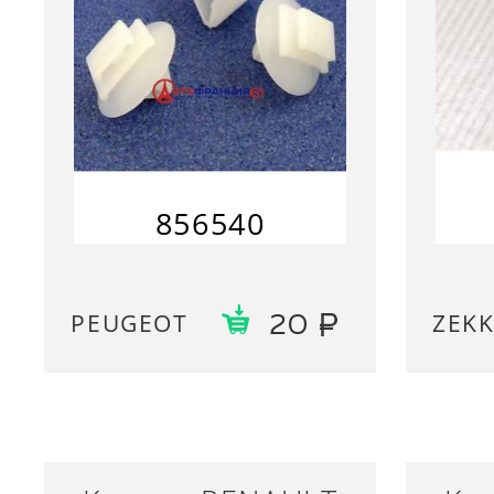
856540
PEUGEOT
ZEK
20