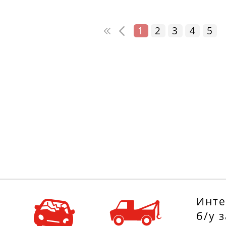
1
2
3
4
5
Инте
б/у 