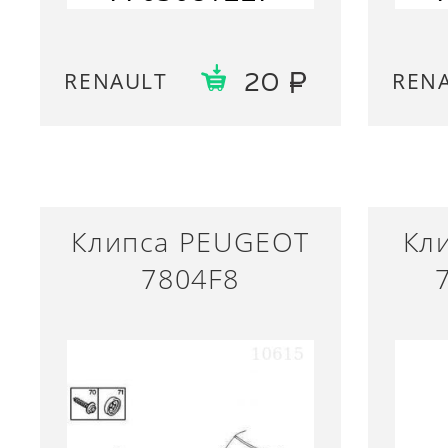
RENAULT
REN
20
Клипса PEUGEOT
Кл
7804F8