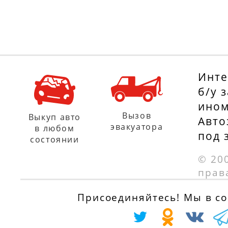
Инте
б/у 
ином
Вызов
Выкуп авто
Авто
эвакуатора
в любом
под 
состоянии
© 20
прав
Присоединяйтесь! Мы в соц