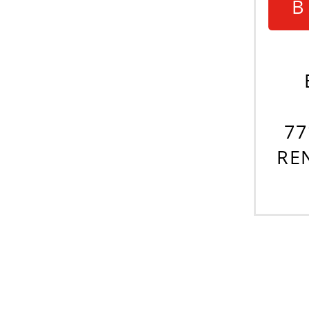
В
77
RE