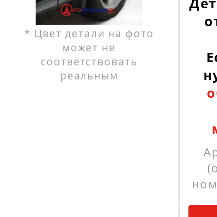
Дет
о
* Цвет детали на фото
может не
Е
соответствовать
н
реальным
о
А
(
ном