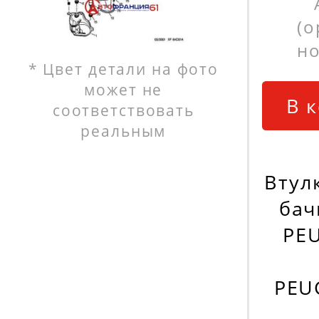
(
но
* Цвет детали на фото
может не
В 
соответствовать
реальным
Втул
бач
PE
PEU