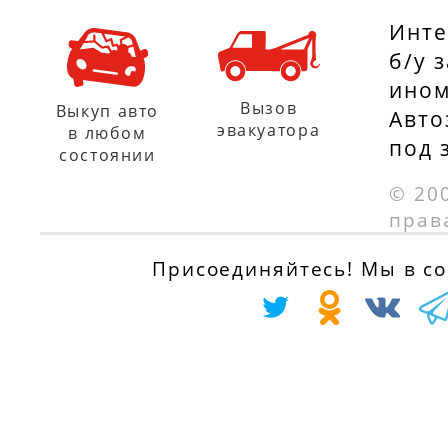
KING
KING
Инте
CR4006AM05
CR4301AM0
б/у 
ином
RENAULT
Вызов
Выкуп авто
Авто
эвакуатора
в любом
7701462879
под 
состоянии
© 20
прав
Присоединяйтесь! Мы в соц