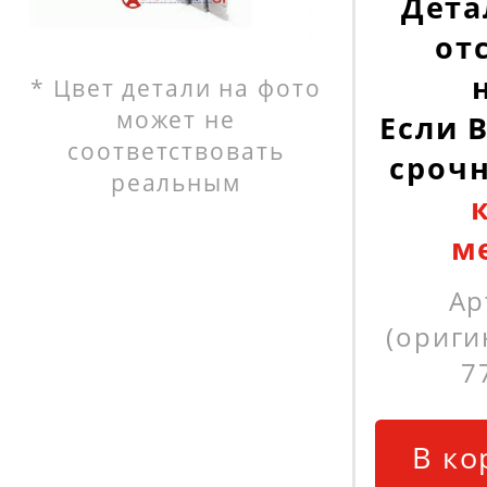
Дета
от
* Цвет детали на фото
может не
Если 
соответствовать
сроч
реальным
м
Ар
(ориги
7
В ко