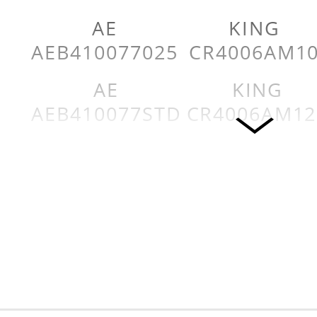
AE
KING
AEB410077025
CR4006AM1
AE
KING
AEB410077STD
CR4006AM12
AE
KING
AEB4643025MM
CR4006AM1
KING
KING
CR4006AM
CR4301AM
KING
KING
CR4006AM025
CR4301AM02