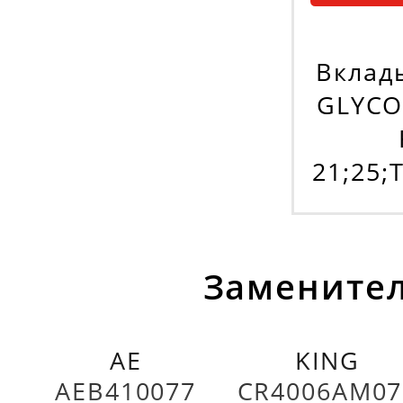
Вклад
GLYCO
21;25;
Заменител
AE
KING
AEB410077
CR4006AM07