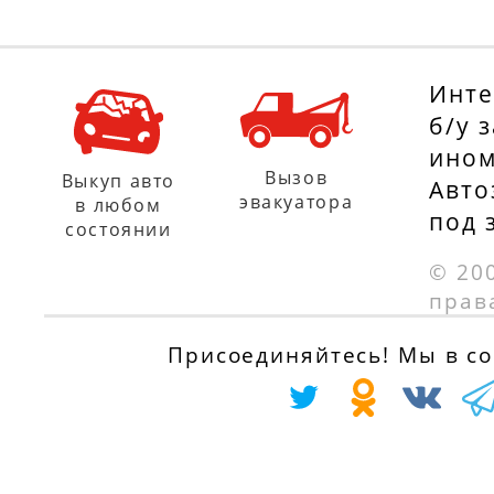
Инте
б/у 
ином
Вызов
Выкуп авто
Авто
эвакуатора
в любом
под 
состоянии
© 20
прав
Присоединяйтесь! Мы в соц