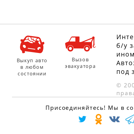
Инте
б/у 
ином
Вызов
Выкуп авто
Авто
эвакуатора
в любом
под 
состоянии
© 20
прав
Присоединяйтесь! Мы в соц