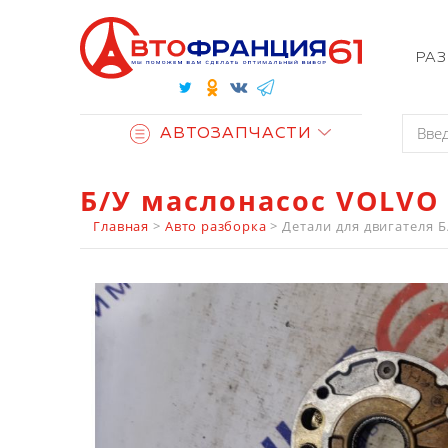
РА
АВТОЗАПЧАСТИ
Б/У маслонасос VOLVO 
Главная
>
Авто разборка
>
Детали для двигателя
Б