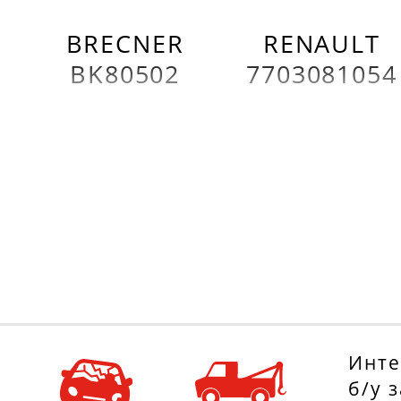
BRECNER
RENAULT
BK80502
7703081054
Инте
б/у 