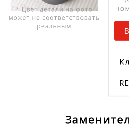
ном
* Цвет детали на фото
может не соответствовать
реальным
В
К
R
Заменител