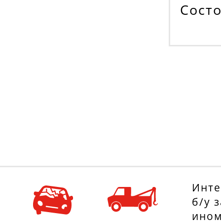
Cост
Инте
б/у 
ином