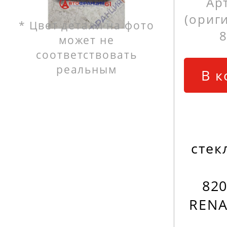
Ар
(ориг
* Цвет детали на фото
может не
соответствовать
реальным
В к
стек
820
RENA