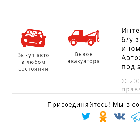
Инте
б/у 
ином
Вызов
Выкуп авто
Авто
эвакуатора
в любом
под 
состоянии
© 20
прав
Присоединяйтесь! Мы в соц