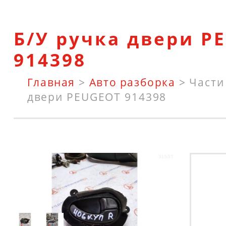
Б/У ручка двери P
914398
Главная
>
Авто разборка
>
Части
двери PEUGEOT 914398