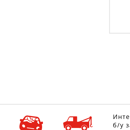
Инте
б/у 