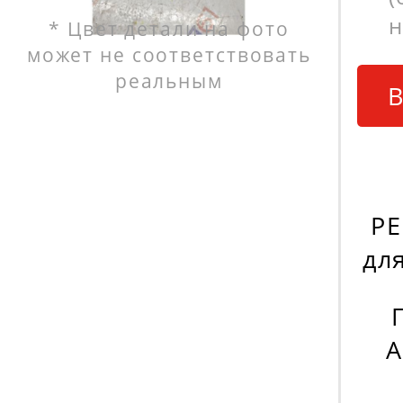
н
* Цвет детали на фото
может не соответствовать
реальным
В
PE
дл
А