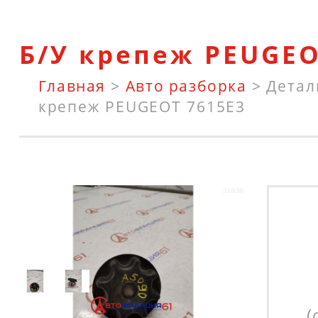
Б/У крепеж PEUGEO
Главная
>
Авто разборка
>
Детал
крепеж PEUGEOT 7615E3
(