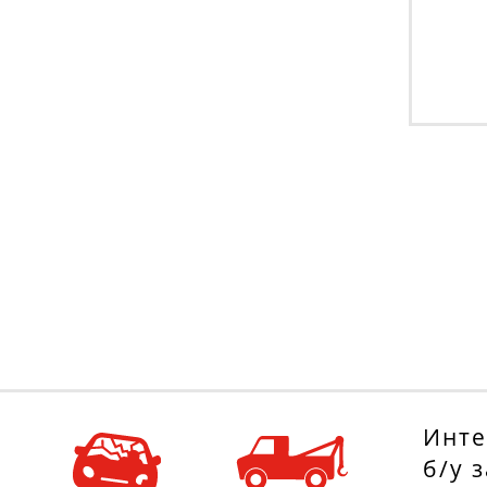
Инте
б/у 