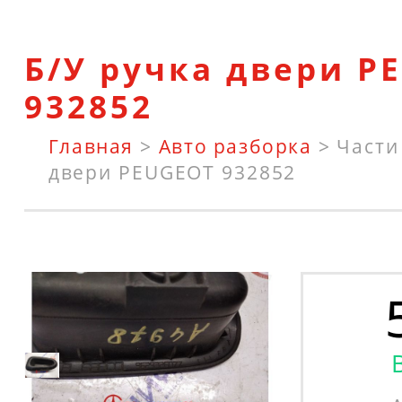
Б/У ручка двери P
932852
Главная
>
Авто разборка
>
Части
двери PEUGEOT 932852