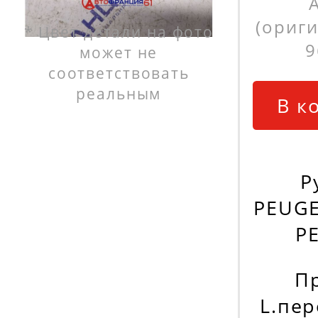
(ориг
* Цвет детали на фото
9
может не
соответствовать
реальным
В к
Р
PEUGE
P
П
L.пе