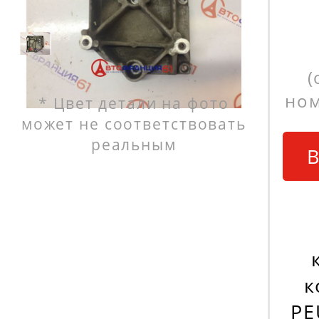
(
ном
* Цвет детали на фото
может не соответствовать
реальным
В
к
PE