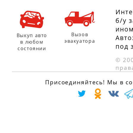
Инте
б/у 
ином
Вызов
Выкуп авто
Авто
эвакуатора
в любом
под 
состоянии
© 20
прав
Присоединяйтесь! Мы в соц