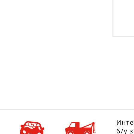
Инте
б/у 