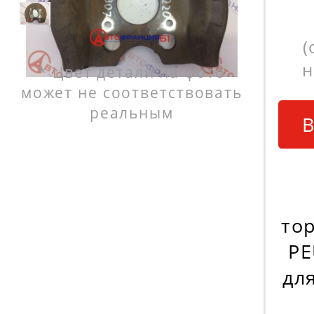
(
н
* Цвет детали на фото
может не соответствовать
реальным
В
то
PE
дл