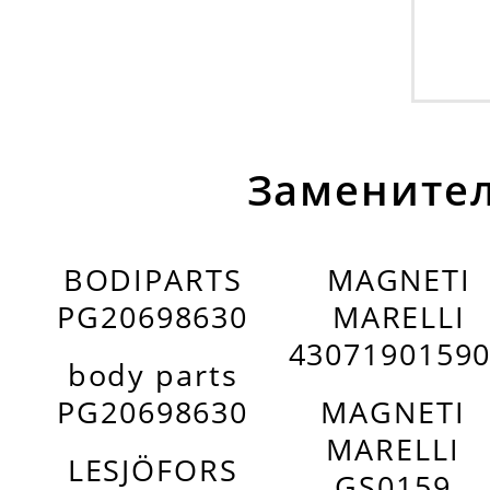
Заменител
BODIPARTS
MAGNETI
PG20698630
MARELLI
4307190159
body parts
PG20698630
MAGNETI
MARELLI
LESJÖFORS
GS0159