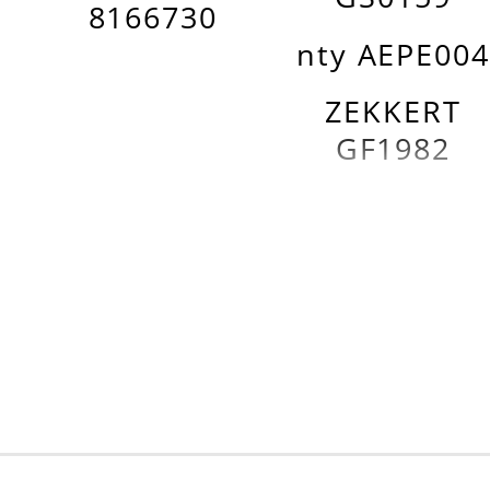
8166730
nty AEPE004
ZEKKERT
GF1982