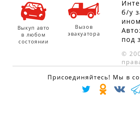
Инте
б/у 
ином
Вызов
Выкуп авто
Авто
эвакуатора
в любом
под 
состоянии
© 20
прав
Присоединяйтесь! Мы в соц