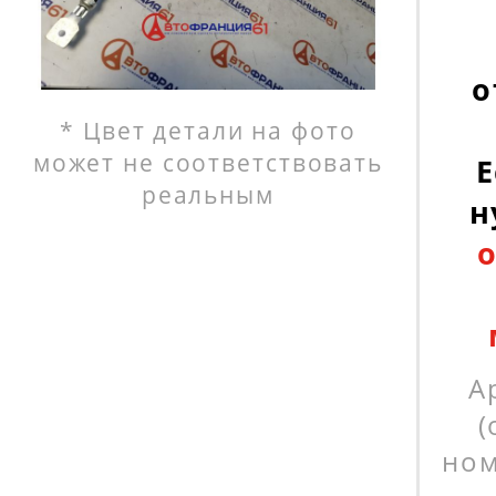
о
* Цвет детали на фото
может не соответствовать
Е
реальным
н
А
(
ном