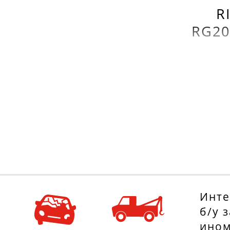
R
RG20
Инте
б/у 
ином