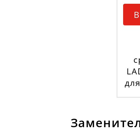
В
с
LA
дл
Заменител