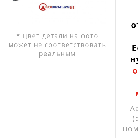
о
* Цвет детали на фото
может не соответствовать
Е
реальным
н
о
А
(
ном