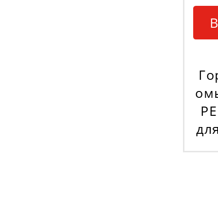
В
Го
ом
PE
дл