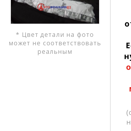
о
* Цвет детали на фото
может не соответствовать
Е
реальным
н
(
н