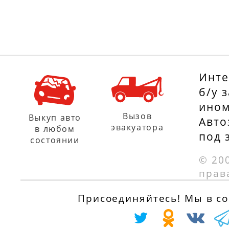
Инте
б/у 
ином
Вызов
Выкуп авто
Авто
эвакуатора
в любом
под 
состоянии
© 20
прав
Присоединяйтесь! Мы в соц