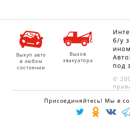
Инте
б/у 
ином
Вызов
Выкуп авто
Авто
эвакуатора
в любом
под 
состоянии
© 20
прав
Присоединяйтесь! Мы в соц