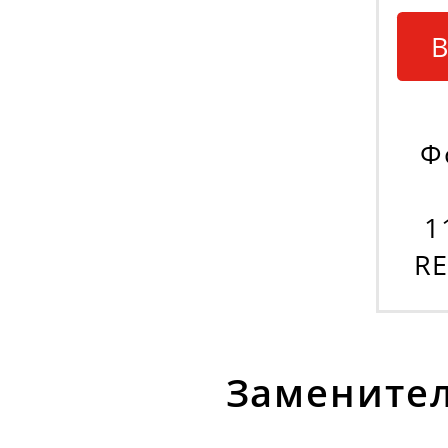
В
Ф
1
R
Заменител