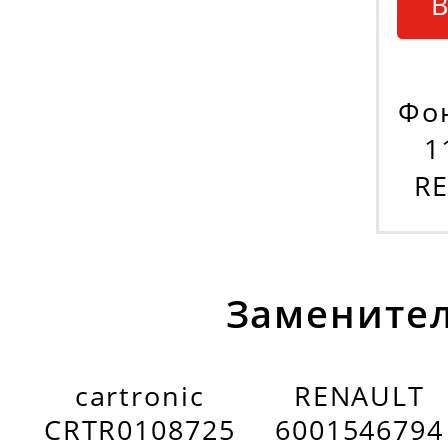
В
Фон
1
R
Заменител
cartronic
RENAULT
CRTR0108725
6001546794