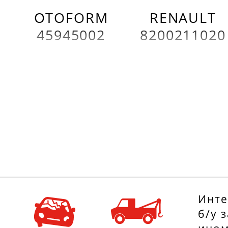
OTOFORM
RENAULT
45945002
8200211020
Инте
б/у 