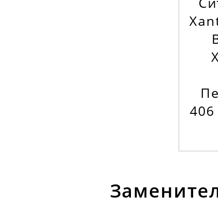
Си
Xan
Пе
406
Заменител