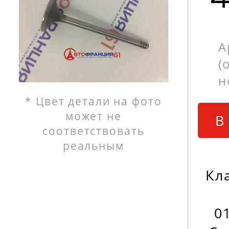
А
(
н
* Цвет детали на фото
может не
В
соответствовать
реальным
Кл
0