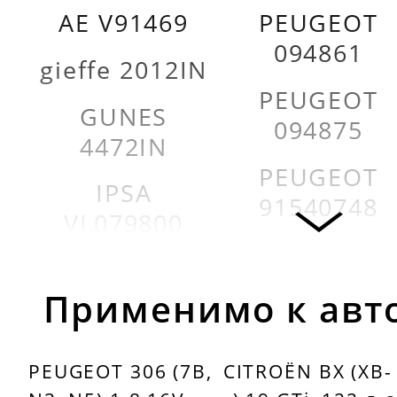
AE V91469
PEUGEOT
094861
gieffe 2012IN
PEUGEOT
GUNES
094875
4472IN
PEUGEOT
IPSA
91540748
VL079800
PEUGEOT
KOLBENSCHMIDT
96172597
50004491
Применимо к авт
AE V94205
KOLBENSCHMIDT
PEUGEOT 306 (7B,
CITROËN BX (XB-
537686
AE V94229