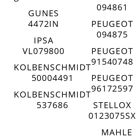
094861
GUNES
4472IN
PEUGEOT
094875
IPSA
VL079800
PEUGEOT
91540748
KOLBENSCHMIDT
50004491
PEUGEOT
96172597
KOLBENSCHMIDT
537686
STELLOX
0123075SX
MAHLE