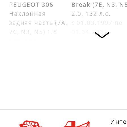
PEUGEOT 306
Break (7E, N3, N
Наклонная
2.0, 132 л.с.
задняя часть (7A,
с 01.03.1997 по
7C, N3, N5) 1.8
01.04.2002
16V, 110 л.с.
PEUGEOT 605
с 01.03.1997 по
(6B) 2.0 16V, 132
01.05.2001
л.с.
CITROËN XANTIA
с 01.07.1994 по
(X1) 1.8 i 16V, 110
01.09.1999
л.с.
FIAT ULYSSE
с 01.06.1995 по
(220_) 2.0 16V,
01.01.1998
132 л.с.
Инте
CITROËN ZX
с 01.05.1998 по