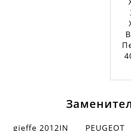
B
П
4
Заменител
gieffe 2012IN
PEUGEOT