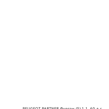
PEUGEOT PARTNER Фургон (5) 1.1, 60 л.с.