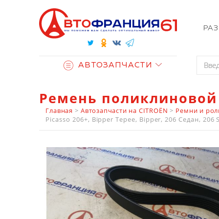
РА
АВТОЗАПЧАСТИ
Ремень поликлиновой 
Главная
>
Автозапчасти на CITROËN
>
Ремни и рол
Picasso 206+, Bipper Tepee, Bipper, 206 Седан, 206