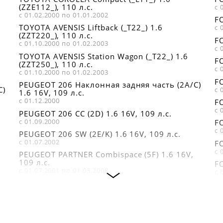
(ZZE112_), 110 л.с.
с 
с 01.02.2000 по 01.01.2002
FO
TOYOTA AVENSIS Liftback (_T22_) 1.6
с 
(ZZT220_), 110 л.с.
FO
с 01.10.2000 по 01.02.2003
с 
TOYOTA AVENSIS Station Wagon (_T22_) 1.6
FO
(ZZT250_), 110 л.с.
с 
с 01.10.2000 по 01.02.2003
FO
PEUGEOT 206 Наклонная задняя часть (2A/C)
C)
с 
1.6 16V, 109 л.с.
с 01.12.2000
FO
с 
PEUGEOT 206 CC (2D) 1.6 16V, 109 л.с.
с 01.09.2000
FO
с 
PEUGEOT 206 SW (2E/K) 1.6 16V, 109 л.с.
с 01.07.2002
FO
с 
PEUGEOT PARTNER Combispace (5F) 1.6 16V,
109 л.с.
FO
с 01.07.2001 по 01.03.2008
с 
CITROËN XSARA PICASSO (N68) 1.6 16V, 109
F
л.с.
GB
с 01.09.2005
с 
CITROËN XSARA (N1) 1.6 16V, 109 л.с.
F
с 01.09.2000 по 01.03.2005
GB