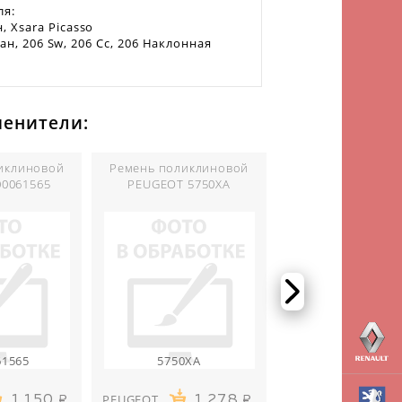
ля:
 Xsara Picasso
дан, 206 Sw, 206 Cc, 206 Наклонная
менители:
иклиновой
Ремень поликлиновой
Ремень поликли
00061565
PEUGEOT 5750XA
STELLOX 060156
61565
5750XA
PEUGEOT
1 150
1 278