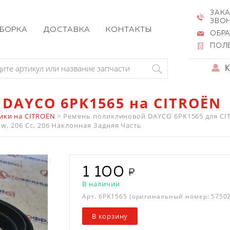
ЗАКА
ЗВО
ЗБОРКА
ДОСТАВКА
КОНТАКТЫ
ОБРА
ПОЛ
DAYCO 6PK1565 на CITROËN
ики на CITROËN
>
Ремень поликлиновой DAYCO 6PK1565 для CI
 Sw, 206 Cc, 206 Наклонная Задняя Часть
1 100
В наличии
Арт.
6PK1565
(оригинальный номер: 5750
В корзину