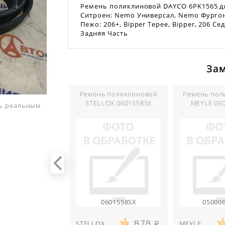
Ремень поликлиновой DAYCO 6PK1565 д
Ситроен: Nemo Универсал, Nemo Фургон,
Пежо: 206+, Bipper Tepee, Bipper, 206 Се
Задняя Часть
За
Ремень поликлиновой
Ремень пол
STELLOX 0601558SX
MEYLE 05
ть реальным
0601558SX
05000
STELLOX
MEYLE
878