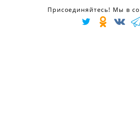
с 01.03.2007
Присоединяйтесь! Мы в соц
CITROËN XSARA
CITROËN NEMO
PICASSO (N68) 1
универсал 1.4, 73
16V, 109 л.с.
л.с.
с 01.09.2005
с 01.04.2009
CITROËN XSARA
CITROËN NEMO
(N1) 1.6 16V, 109
Фургон (AA_) 1.4,
л.с.
73 л.с.
с 01.09.2000 по
с 01.02.2008
01.03.2005
PEUGEOT BIPPER
PEUGEOT 206
(AA_) 1.4, 73 л.с.
седан 1.6 16V,
с 01.02.2008
109 л.с.