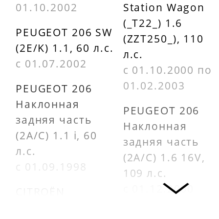
01.10.2002
Station Wagon
(_T22_) 1.6
PEUGEOT 206 SW
(ZZT250_), 110
(2E/K) 1.1, 60 л.с.
л.с.
с 01.07.2002
с 01.10.2000 по
01.02.2003
PEUGEOT 206
Наклонная
PEUGEOT 206
задняя часть
Наклонная
(2A/C) 1.1 i, 60
задняя часть
л.с.
(2A/C) 1.6 16V,
с 01.09.1998
109 л.с.
с 01.12.2000
CITROËN
BERLINGO
PEUGEOT 206 CC