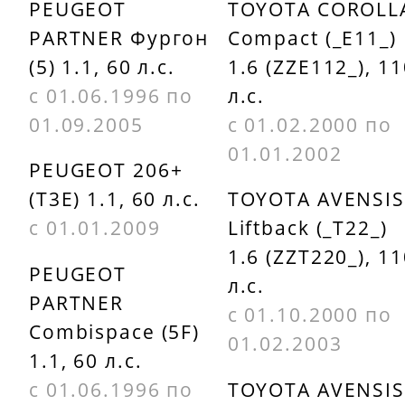
PEUGEOT
TOYOTA COROLL
PARTNER Фургон
Compact (_E11_)
DAYCO
HUTCHINSO
(5) 1.1, 60 л.с.
1.6 (ZZE112_), 11
6KR1560
6PK1564
с 01.06.1996 по
л.с.
DAYCO
01.09.2005
с 01.02.2000 по
6PK1560
01.01.2002
PEUGEOT 206+
(T3E) 1.1, 60 л.с.
TOYOTA AVENSIS
с 01.01.2009
Liftback (_T22_)
1.6 (ZZT220_), 11
PEUGEOT
л.с.
PARTNER
с 01.10.2000 по
Combispace (5F)
01.02.2003
1.1, 60 л.с.
с 01.06.1996 по
TOYOTA AVENSIS