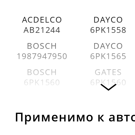
ACDELCO
DAYCO
AB21244
6PK1558
BOSCH
DAYCO
1987947950
6PK1565
BOSCH
GATES
6PK1560
6PK1560
CONTITECH
GATES
6PK1560
6PK1565
Применимо к авт
CONTITECH
GOODYEAR
6PK1564
6PK1563