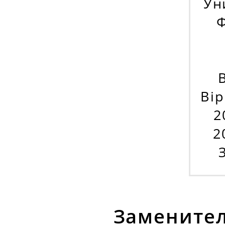
Ун
Ф
Bip
2
2
Заменител