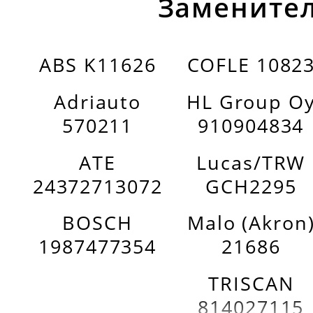
Заменител
ABS K11626
COFLE 1082
Adriauto
HL Group O
570211
910904834
ATE
Lucas/TRW
24372713072
GCH2295
BOSCH
Malo (Akron
1987477354
21686
TRISCAN
814027115