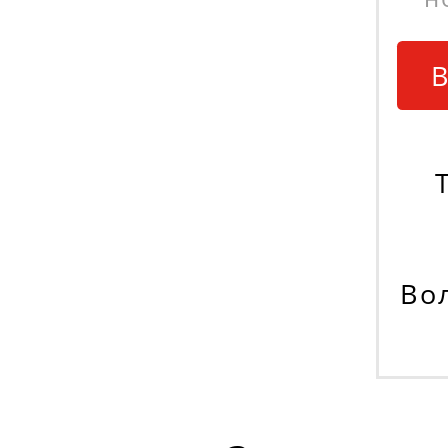
В
Вол