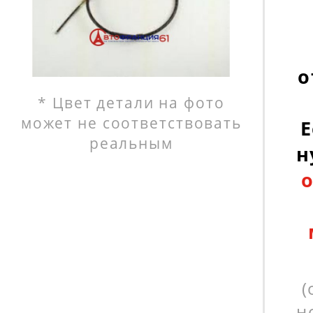
о
* Цвет детали на фото
может не соответствовать
Е
реальным
н
(
н