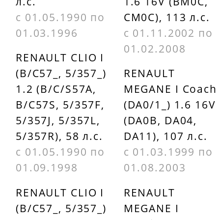
CALORSTAT
л.с.
1.6 16V (BM0C,
7700872554
BU VERNET
с 01.05.1990 по
CM0C), 113 л.с.
TH604789J
RENAULT
01.03.1996
с 01.11.2002 по
01.02.2008
8200030307
RENAULT CLIO I
FACET 78322
(B/C57_, 5/357_)
RENAULT
RENAULT
FEBI
1.2 (B/C/S57A,
MEGANE I Coach
8200772985
BILSTEIN
B/C57S, 5/357F,
(DA0/1_) 1.6 16V
24028
SCT STH755
5/357J, 5/357L,
(DA0B, DA04,
5/357R), 58 л.с.
DA11), 107 л.с.
FINORD
TRISCAN
с 01.05.1990 по
с 01.03.1999 по
FN2539
86207688
01.09.1998
01.08.2003
RENAULT CLIO I
RENAULT
(B/C57_, 5/357_)
MEGANE I