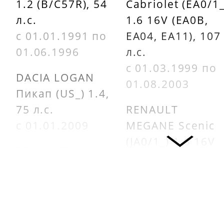
1.2 (B/C57R), 54
Cabriolet (EA0/1_
л.с.
1.6 16V (EA0B,
с 01.01.1991 по
EA04, EA11), 107
01.06.1996
л.с.
с 01.03.1999 по
DACIA LOGAN
01.08.2003
Пикап (US_) 1.4,
75 л.с.
RENAULT
с 01.01.2009
MEGANE Scenic
(JA0/1_) 1.6 16V
RENAULT
(JA0B, JA04, JA11)
SANDERO/STEPWAY
107 л.с.
I (BS_) 1.4, 75 л.с.
с 01.04.1998 по
с 01.02.2009
01.10.1999