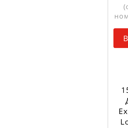
(
ном
В
1
Ex
L