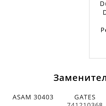
D
Р
Заменител
ASAM 30403
GATES
741210368