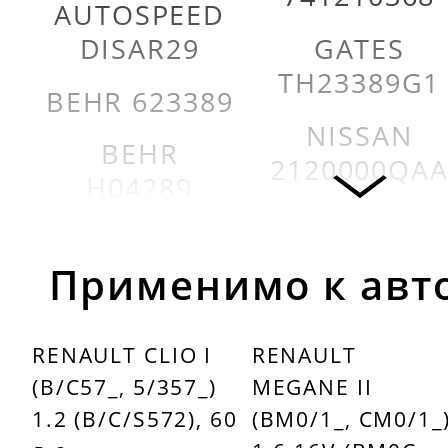
AUTOSPEED
DISAR29
GATES
TH23389G1
BEHR 623389
NISSAN
BEHR
2120000QA
H04289
OPEL
BRECKNER
4408334
BK55005
Применимо к авт
QUINTON
CALORSTAT
HAZELL
RENAULT CLIO I
RENAULT
BU VERNET
QTH404K
(B/C57_, 5/357_)
MEGANE II
604789J
1.2 (B/C/S572), 60
(BM0/1_, CM0/1_
RENAULT