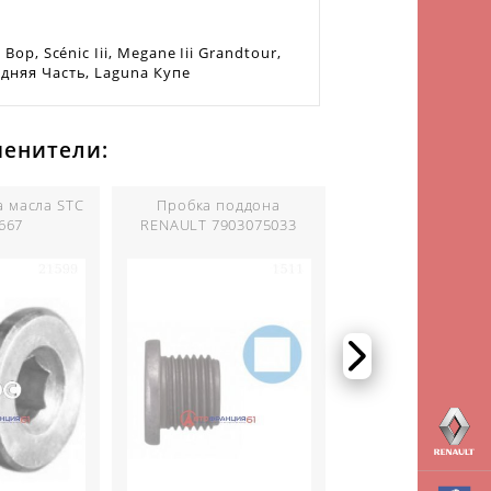
 Bop, Scénic Iii, Megane Iii Grandtour,
адняя Часть, Laguna Купе
менители:
а масла STC
Пробка поддона
Пробка поддо
667
RENAULT 7903075033
RENAULT 770307