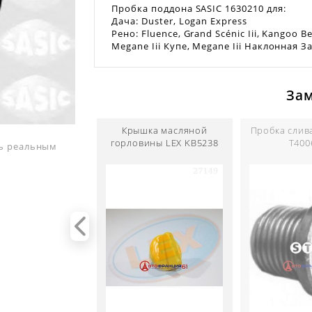
Пробка поддона SASIC 1630210 для:
Дача: Duster, Logan Express
Рено: Fluence, Grand Scénic Iii, Kangoo Be
Megane Iii Купе, Megane Iii Наклонная З
За
Крышка масляной
Пробка слив
горловины LEX KB5238
T400
ть реальным