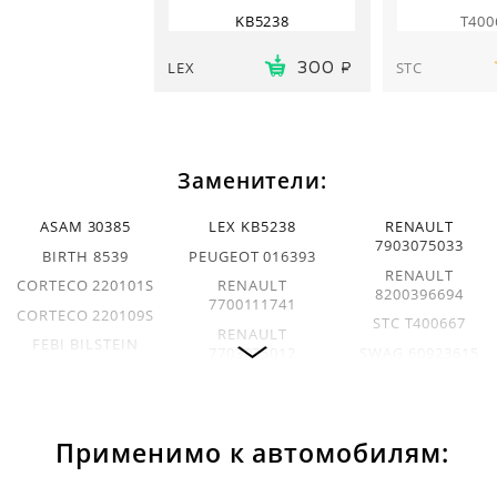
KB5238
T400
LEX
STC
300
Заменители:
ASAM 30385
LEX KB5238
RENAULT
7903075033
BIRTH 8539
PEUGEOT 016393
RENAULT
CORTECO 220101S
RENAULT
8200396694
7700111741
CORTECO 220109S
STC T400667
RENAULT
FEBI BILSTEIN
7703075012
SWAG 60923615
23615
RENAULT
TAKSIM RMGN601
IMPERCOM 43010
7703075347
VOLVO 1218114
RENAULT
Применимо к автомобилям:
7703075348
RENAULT
7703075210