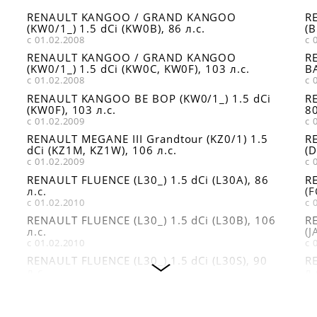
RENAULT KANGOO / GRAND KANGOO
RE
(KW0/1_) 1.5 dCi (KW0B), 86 л.с.
(B
с 01.02.2008
с 
RENAULT KANGOO / GRAND KANGOO
R
(KW0/1_) 1.5 dCi (KW0C, KW0F), 103 л.с.
BA
с 01.02.2008
с 
RENAULT KANGOO BE BOP (KW0/1_) 1.5 dCi
RE
(KW0F), 103 л.с.
80
с 01.02.2009
с 
RENAULT MEGANE III Grandtour (KZ0/1) 1.5
R
dCi (KZ1M, KZ1W), 106 л.с.
(D
с 01.02.2009
с 
RENAULT FLUENCE (L30_) 1.5 dCi (L30A), 86
R
л.с.
(F
с 01.02.2010
с 
RENAULT FLUENCE (L30_) 1.5 dCi (L30B), 106
RE
л.с.
(J
с 01.02.2010
с 
RENAULT FLUENCE (L30_) 1.5 dCi (L30S), 90
RE
л.с.
л.
с 01.02.2010
с 
DACIA LOGAN (LS_) 1.5 dCi (LS0J, LS0Y), 65
RE
л.с.
л.