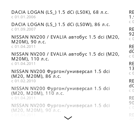
FRAM PH9739
E149132
MECAFILTER
GOODWILL OG312
FORTECH FO018
DACIA LOGAN (LS_) 1.5 dCi (LS0K), 68 л.с.
R
ELH4333
GOODWILL OG313
1.
с 01.01.2006
HOLA SL208
MECAFILTER
с 
KNECHT OC309
DACIA LOGAN (LS_) 1.5 dCi (LS0W), 86 л.с.
ELH4392
MECAFILTER
R
с 01.09.2007
ELH4317
KNECHT OC471
MOTRIO
92
NISSAN NV200 / EVALIA автобус 1.5 dci (M20,
8671014026
NISSAN
с 
KOLBENSCHMIDT
M20M), 90 л.с.
1520800QAC
50013504
R
с 01.04.2011
PATRON PF4032
dC
PURFLUX LS933
NISSAN NV200 / EVALIA автобус 1.5 dci (M20,
PUROLATOR L19210
с 
M20M), 110 л.с.
SpeedMate
RENAULT
R
с 01.04.2011
SMOFE004
7700274177
13
NISSAN NV200 Фургон/универсал 1.5 dci
SUFIX SP1016
с 
RENAULT
(M20, M20M), 86 л.с.
R
7701349725
с 01.02.2010
dC
NISSAN NV200 Фургон/универсал 1.5 dci
с 
(M20, M20M), 110 л.с.
R
с 01.04.2011
90
NISSAN NV200 Фургон/универсал 1.5 dci
с 
(M20, M20M), 90 л.с.
R
с 01.04.2011
dC
NISSAN NV200 / EVALIA автобус 1.5 dci (M20,
с 
M20M), 86 л.с.
R
с 01.07.2010