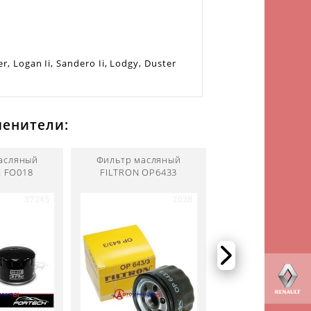
r, Logan Ii, Sandero Ii, Lodgy, Duster
менители:
асляный
Фильтр масляный
Фильтр масляный
 FO018
FILTRON OP6433
SL208