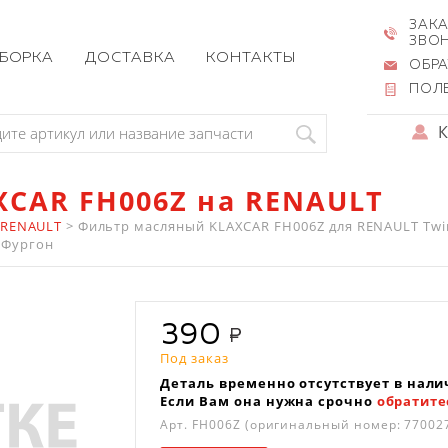
ЗАКА
ЗВО
ЗБОРКА
ДОСТАВКА
КОНТАКТЫ
ОБРА
ПОЛ
CAR FH006Z на RENAULT
 RENAULT
>
Фильтр масляный KLAXCAR FH006Z для RENAULT Twingo I
r Фургон
390
Под заказ
Деталь временно отсутствует в нали
Если Вам она нужна срочно
обратите
Арт.
FH006Z
(оригинальный номер: 77002