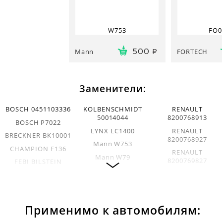
W753
FO0
Mann
FORTECH
500
Заменители:
BOSCH 0451103336
KOLBENSCHMIDT
RENAULT
50014044
8200768913
BOSCH P7022
LYNX LC1400
RENAULT
BRECKNER BK10001
8200768927
Mann W753
CHAMPION F136
RENAULT
Mann W79
8200769827
FEBI BILSTEIN
27155
MECAFILTER
RENAULT
ELH4196
8200867980
FILTRON OP6433
MECAFILTER
RENAULT
FILTRON OP6434
ELH4276
8671014020
Применимо к автомобилям:
FRAM PH5796
MECAFILTER
EUROREPAR
ELH4300