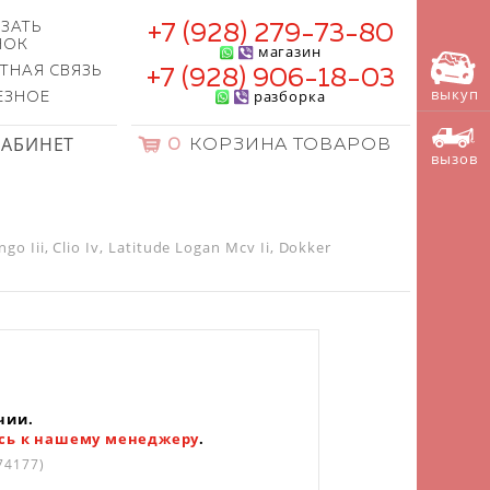
ЗАТЬ
+7 (928) 279-73-80
НОК
магазин
ТНАЯ СВЯЗЬ
+7 (928) 906-18-03
выкуп
разборка
ЕЗНОЕ
КАБИНЕТ
0
КОРЗИНА ТОВАРОВ
вызов
ii, Clio Iv, Latitude Logan Mcv Ii, Dokker
чии.
сь к нашему менеджеру
.
74177)