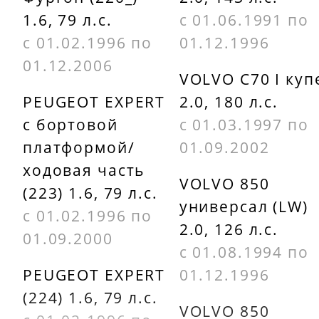
1.6, 79 л.с.
с 01.06.1991 по
BRECK
REMSA 4460
с 01.02.1996 по
01.12.1996
212730070100
01.12.2006
REMSA 7220
VOLVO C70 I куп
DELPHI
PEUGEOT EXPERT
2.0, 180 л.с.
LP1443
scan tech
c бортовой
с 01.03.1997 по
40950
DELPHI
платформой/
01.09.2002
LP1687
ходовая часть
Sfec
VOLVO 850
(223) 1.6, 79 л.с.
BP000839
DELPHI
универсал (LW)
с 01.02.1996 по
2.0, 126 л.с.
LP839
Siffert 2760
01.09.2000
с 01.08.1994 по
Dl-
STELLOX
PEUGEOT EXPERT
01.12.1996
autogruppe
457000BSX
(224) 1.6, 79 л.с.
VOLVO 850
BPF77114