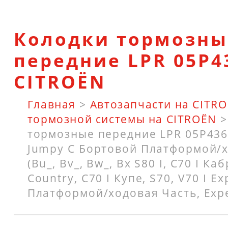
Колодки тормозны
передние LPR 05P4
CITROËN
Главная
>
Автозапчасти на CITR
тормозной системы на CITROËN
тормозные передние LPR 05P436
Jumpy C Бортовой Платформой/х
(Bu_, Bv_, Bw_, Bx S80 I, C70 I Ка
Country, C70 I Купе, S70, V70 I E
Платформой/ходовая Часть, Expe