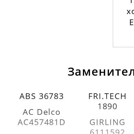
х
E
Заменител
ABS 36783
FRI.TECH
1890
AC Delco
AC457481D
GIRLING
6111592