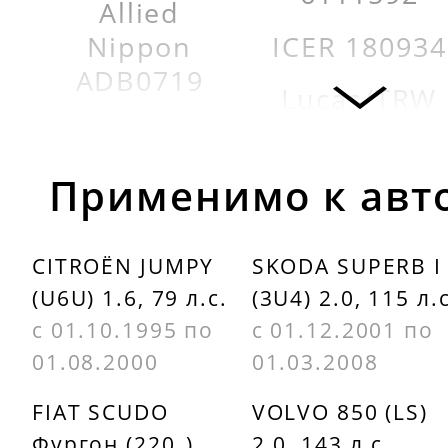
Allied
Nippon
ICER 180934
ADB0719
Lucas/TRW
Allied signal
GDB1406
AS880
Maff 75870
Применимо к авт
ATE
MINTEX
13046070532
CITROËN JUMPY
SKODA SUPERB I
MDB1614
(U6U) 1.6, 79 л.с.
(3U4) 2.0, 115 л.с
BENDIX
OPTIMAL
с 01.10.1995 по
с 01.12.2001 по
571457B
9877
01.08.2000
01.03.2008
BOSCH
REMSA
FIAT SCUDO
VOLVO 850 (LS)
0986461752
039050
Фургон (220_)
2.0, 143 л.с.