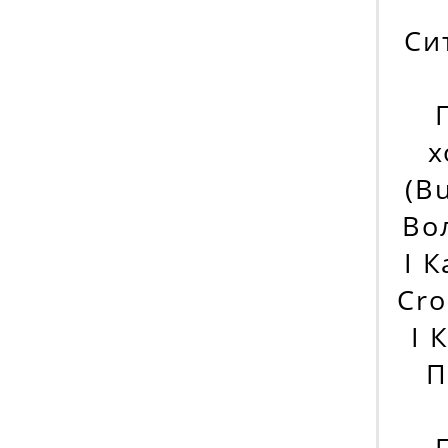
Си
х
(B
Вол
I 
Cro
I 
П