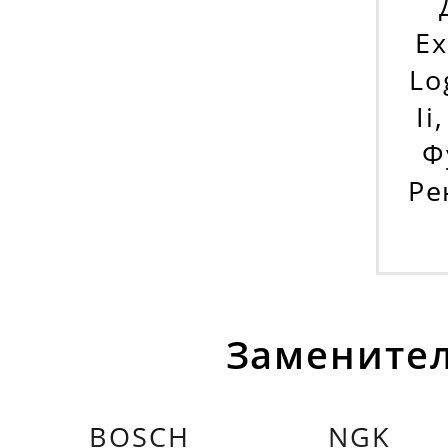
Ex
Lo
Ii
Ф
Ре
Заменител
BOSCH
NGK