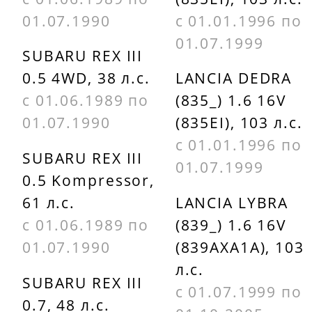
FR6DC
01.07.1990
с 01.01.1996 по
PEUGEOT
BOSCH
01.07.1999
5960J2
SUBARU REX III
FR7DC
0.5 4WD, 38 л.с.
LANCIA DEDRA
PEUGEOT
с 01.06.1989 по
(835_) 1.6 16V
CHAMPION
5960J3
01.07.1990
(835EI), 103 л.с.
EON2286
с 01.01.1996 по
PEUGEOT
SUBARU REX III
CHAMPION
01.07.1999
5960J9
0.5 Kompressor,
EON2287
61 л.с.
LANCIA LYBRA
PEUGEOT
CHAMPION
с 01.06.1989 по
(839_) 1.6 16V
59626K
EON2288
01.07.1990
(839AXA1A), 103
л.с.
PEUGEOT
CHAMPION
SUBARU REX III
с 01.07.1999 по
59626L
0.7, 48 л.с.
OE002U04