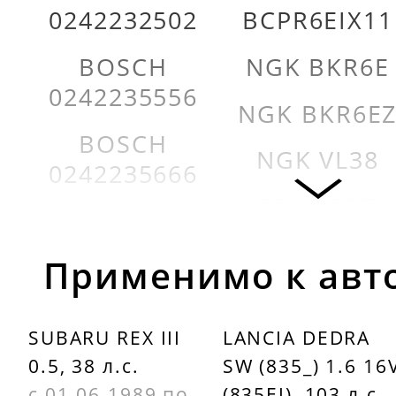
0242232502
BCPR6EIX11
BOSCH
NGK BKR6E
0242235556
NGK BKR6E
BOSCH
NGK VL38
0242235666
PEUGEOT
BOSCH
1632745480
0242240593
Применимо к авт
PEUGEOT
BOSCH
596015
242235666
SUBARU REX III
LANCIA DEDRA
PEUGEOT
0.5, 38 л.с.
SW (835_) 1.6 16
BOSCH
5960C0
с 01.06.1989 по
(835EI), 103 л.с.