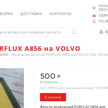
ЗАКА
ЗВО
ЗБОРКА
ДОСТАВКА
КОНТАКТЫ
ОБРА
ПОЛ
RFLUX A856 на VOLVO
OLVO
>
Фильтр воздушный PURFLUX A856 для VOLVO 780, 740 Kom
500
В наличии
Арт.
A856
(оригинальный номер: 1276389
В корзину
Фильтр воздушный PURFLUX A856 для: