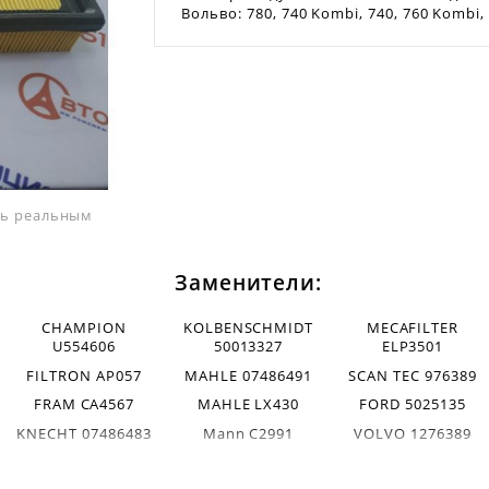
Вольво: 780, 740 Kombi, 740, 760 Kombi,
ать реальным
Заменители:
CHAMPION
KOLBENSCHMIDT
MECAFILTER
U554606
50013327
ELP3501
FILTRON AP057
MAHLE 07486491
SCAN TEC 976389
FRAM CA4567
MAHLE LX430
FORD 5025135
KNECHT 07486483
Mann C2991
VOLVO 1276389