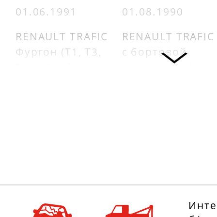
01.06.1991
01.08.1990
RENAULT TRAFIC
RENAULT TRAFIC
Фургон (T1, T3,
c бортовой
T4) 1.6, 65 л.с.
платформой/
с 01.01.1983 по
ходовая часть
01.06.1986
(P6) 2.0, 80 л.с.
с 01.03.1980 по
RENAULT TRAFIC
01.04.1989
автобус (T5, T6,
T7) 1.6, 65 л.с.
RENAULT 20
с 01.01.1984 по
(127_) 2.0 (1272),
01.06.1986
109 л.с.
с 01.10.1977 по
Инте
RENAULT TRAFIC
01.10.1980