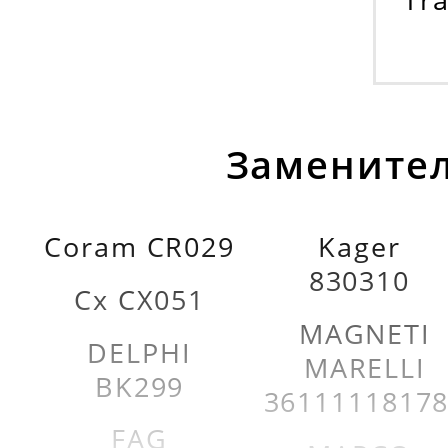
Заменител
Coram CR029
Kager
830310
Cx CX051
MAGNETI
DELPHI
MARELLI
BK299
3611111817
FAG