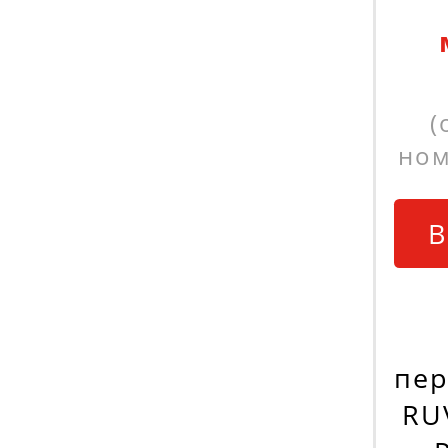
(
ном
В
пер
RU