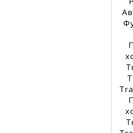
Р
Ав
Фу
х
T
T
Tr
х
T
Tra