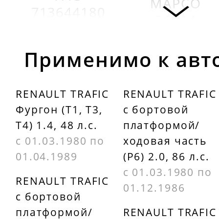
MAPCO
713644180
26114
FLENOR
NK 753914
FR790393
Применимо к авт
NK 753915
GKN-Spidan
RENAULT TRAFIC
RENAULT TRAFIC
0026480
OPEL
Фургон (T1, T3,
c бортовой
4400240
T4) 1.4, 48 л.с.
платформой/
STELLOX
с 01.03.1980 по
ходовая часть
4328027SX
01.04.1989
(P6) 2.0, 86 л.с.
с 01.03.1980 по
RENAULT TRAFIC
01.12.1986
c бортовой
платформой/
RENAULT TRAFIC