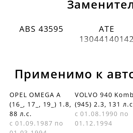
Заменител
ABS 43595
ATE
1304414014
Применимо к авт
OPEL OMEGA A
VOLVO 940 Komb
(16_, 17_, 19_) 1.8,
(945) 2.3, 131 л.с
88 л.с.
с 01.08.1990 по
с 01.09.1987 по
01.12.1994
01.03.1994