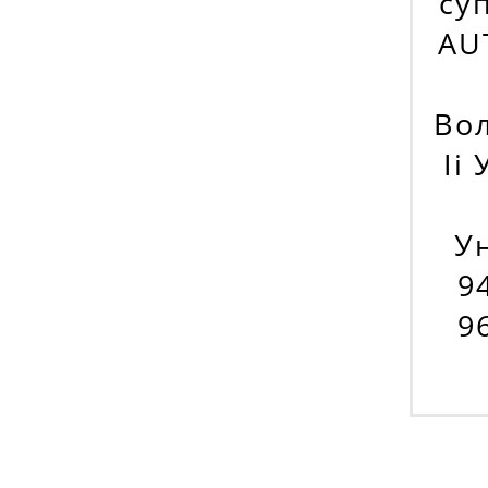
су
AU
Вол
Ii
У
9
9