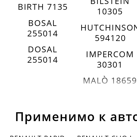
BILSTEIN
BIRTH 7135
10305
BOSAL
HUTCHINSO
255014
594120
DOSAL
IMPERCOM
255014
30301
MALÒ 18659
Применимо к авт