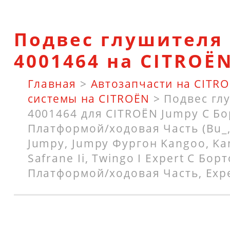
Подвес глушителя 
4001464 на CITROË
Главная
>
Автозапчасти на CITR
системы на CITROËN
>
Подвес гл
4001464 для CITROËN Jumpy C Б
Платформой/ходовая Часть (Bu_, 
Jumpy, Jumpy Фургон Kangoo, Ka
Safrane Ii, Twingo I Expert C Бор
Платформой/ходовая Часть, Expe