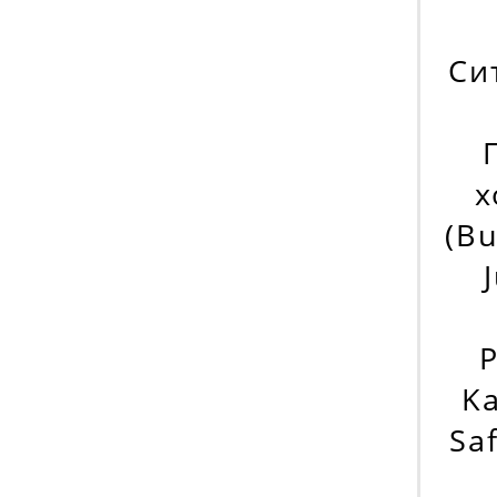
Си
х
(Bu
Р
Ka
Sa