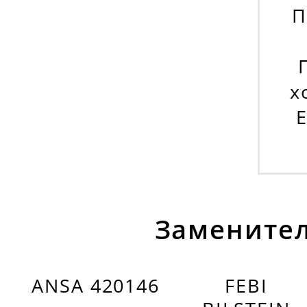
П
х
E
Заменител
ANSA 420146
FEBI