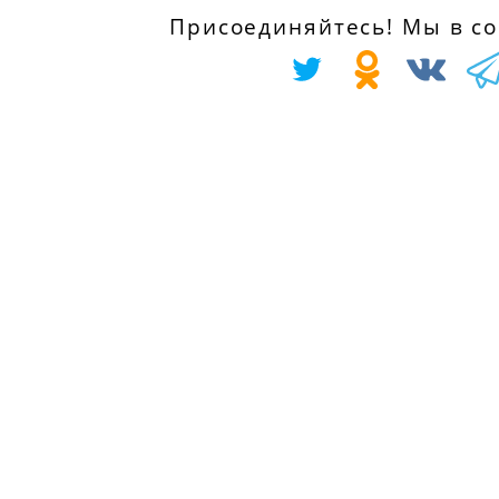
с 01.01.1996 по
с 01.04.1998 по
Присоединяйтесь! Мы в соц
01.09.1998
01.11.2003
RENAULT CLIO I
RENAULT
(B/C57_, 5/357_)
KANGOO Expres
1.2 (5/357Y,
(FC0/1_) 1.9 dCi
5/357K), 54 л.с.
(FC0V), 84 л.с.
с 01.01.1996 по
с 01.07.2003
01.09.1998
RENAULT
RENAULT CLIO I
KANGOO (KC0/1_
(B/C57_, 5/357_)
1.9 dCi 4x4, 84
1.2 (B/C/S572), 60
л.с.
л.с.
с 01.10.2003
с 01.05.1990 по