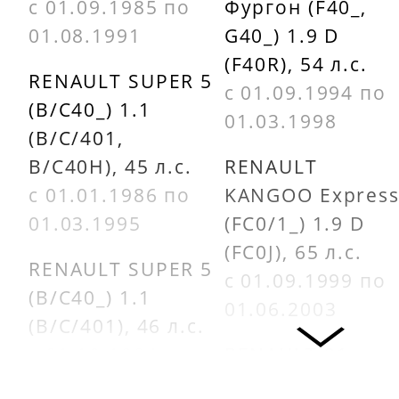
с 01.09.1985 по
Фургон (F40_,
01.08.1991
G40_) 1.9 D
(F40R), 54 л.с.
RENAULT SUPER 5
с 01.09.1994 по
(B/C40_) 1.1
01.03.1998
(B/C/401,
B/C40H), 45 л.с.
RENAULT
с 01.01.1986 по
KANGOO Expres
01.03.1995
(FC0/1_) 1.9 D
(FC0J), 65 л.с.
RENAULT SUPER 5
с 01.09.1999 по
(B/C40_) 1.1
01.06.2003
(B/C/401), 46 л.с.
с 01.10.1984 по
RENAULT 21
01.10.1988
седан (L48_) 1.9