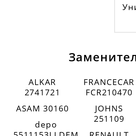
Ун
Заменител
ALKAR
FRANCECAR
2741721
FCR210470
ASAM 30160
JOHNS
251109
depo
5511153LLDEM
RENAULT