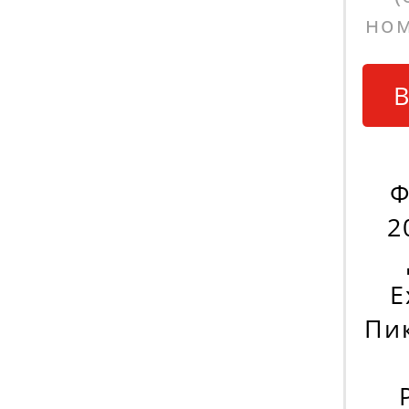
ном
В
Ф
2
E
Пик