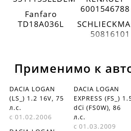
6001546788
Fanfaro
TD18A036L
SCHLIECKM
50816101
Применимо к авт
DACIA LOGAN
DACIA LOGAN
(LS_) 1.2 16V, 75
EXPRESS (FS_) 1.
л.с.
dCi (FS0W), 86
с 01.02.2006
л.с.
с 01.03.2009