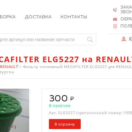
ЗАКА
ЗВО
ЗБОРКА
ДОСТАВКА
КОНТАКТЫ
ОБРА
ПОЛ
AFILTER ELG5227 на RENAUL
 RENAULT
>
Фильтр топливный MECAFILTER ELG5227 для RENAULT 
d Фургон
300
В наличии
Арт.
ELG5227
(оригинальный номер: 1906
В корзину