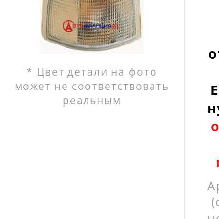
о
* Цвет детали на фото
может не соответствовать
Е
реальным
н
А
(
н