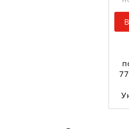
В
п
77
У