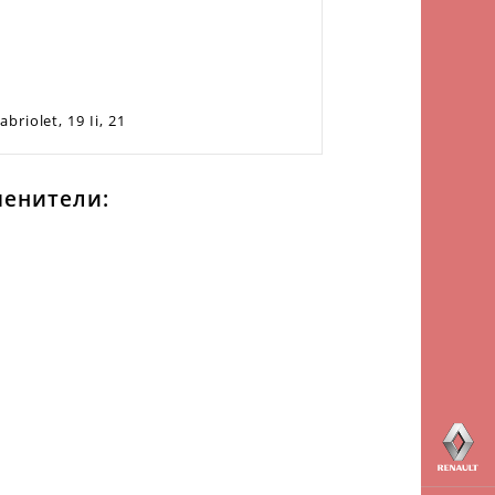
briolet, 19 Ii, 21
менители: