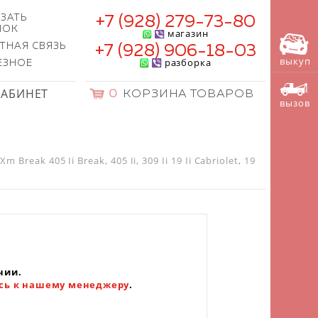
ЗАТЬ
+7 (928) 279-73-80
НОК
магазин
ТНАЯ СВЯЗЬ
+7 (928) 906-18-03
выкуп
разборка
ЕЗНОЕ
КАБИНЕТ
0
КОРЗИНА ТОВАРОВ
вызов
reak 405 Ii Break, 405 Ii, 309 Ii 19 Ii Cabriolet, 19
чии.
сь к нашему менеджеру
.
)