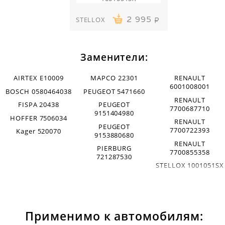
STELLOX
2 995
Заменители:
AIRTEX E10009
MAPCO 22301
RENAULT
6001008001
BOSCH 0580464038
PEUGEOT 5471660
RENAULT
FISPA 20438
PEUGEOT
7700687710
9151404980
HOFFER 7506034
RENAULT
PEUGEOT
7700722393
Kager 520070
9153880680
RENAULT
PIERBURG
7700855358
721287530
STELLOX 1001051SX
Применимо к автомобилям: