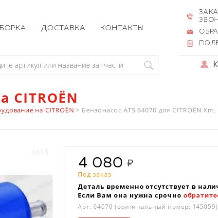
ЗАКА
ЗВО
ЗБОРКА
ДОСТАВКА
КОНТАКТЫ
ОБРА
ПОЛ
на CITROËN
удование на CITROËN
>
Бензонасос ATS 64070 для CITROËN Xm, Xm B
4 080
Под заказ
Деталь временно отсутствует в нали
Если Вам она нужна срочно
обратите
Арт.
64070
(оригинальный номер: 145059