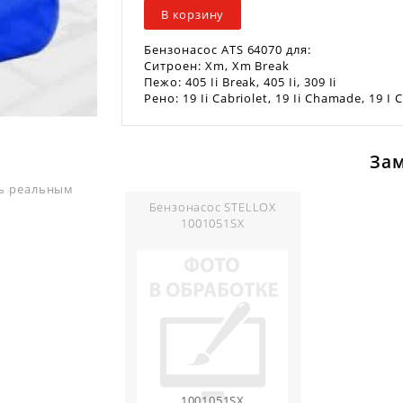
В корзину
Бензонасос ATS 64070 для:
Ситроен: Xm, Xm Break
Пежо: 405 Ii Break, 405 Ii, 309 Ii
Рено: 19 Ii Cabriolet, 19 Ii Chamade, 19 I Ca
За
ть реальным
Бензонасос STELLOX
1001051SX
1001051SX