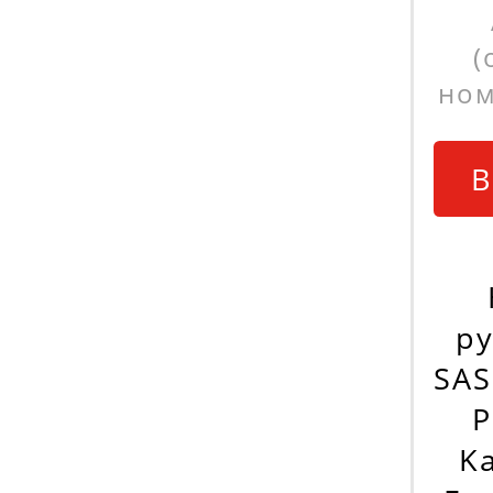
(
ном
В
ру
SAS
Р
K