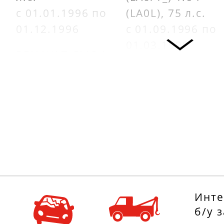
с 01.01.1996 по
(LA0L), 75 л.с.
01.12.1996
с 01.09.1996 по
01.03.1999
RENAULT CLIO I
(B/C57_, 5/357_)
RENAULT CLIO I
1.2 (B/C/S57A,
(B/C57_, 5/357_)
B/C57S, 5/357F,
1.8 (B/C578), 90
5/357J, 5/357L,
л.с.
5/357R), 58 л.с.
с 01.08.1994 по
с 01.05.1990 по
01.09.1998
01.09.1998
RENAULT CLIO I
RENAULT CLIO I
(B/C57_, 5/357_)
Инте
(B/C57_, 5/357_)
1.8 (B/C57C,
б/у 
1.2 (B/C57R), 54
B/C57U), 88 л.с.