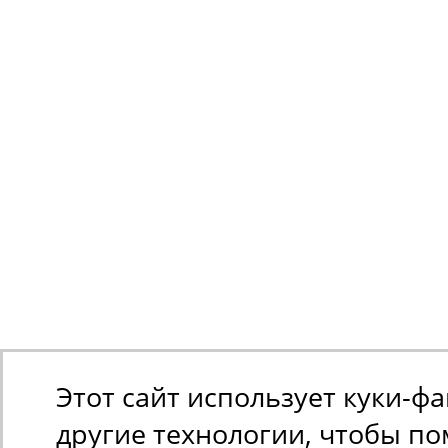
с 01.03.1996 по
с 01.03.1997 по
01.03.1999
01.02.2001
RENAULT
RENAULT
MEGANE I
MEGANE Scenic
Cabriolet (EA0/1_)
(JA0/1_) 1.9 dTi
1.6 e (EA0F), 90
(JA0N), 98 л.с.
л.с.
с 01.04.1997 по
с 01.10.1996 по
01.09.1999
01.03.1999
RENAULT
RENAULT
MEGANE I Classi
MEGANE Scenic
(LA0/1_) 1.9 dTi
Этот сайт использует куки-ф
(JA0/1_) 1.6 e
(LA08, LA0N), 98
(JA0F), 90 л.с.
л.с.
другие технологии, чтобы п