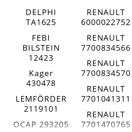
DELPHI
RENAULT
TA1625
6000022752
FEBI
RENAULT
BILSTEIN
7700834566
12423
RENAULT
Kager
7700834570
430478
RENAULT
LEMFÖRDER
7701041311
2119101
RENAULT
OCAP 293205
7701470765