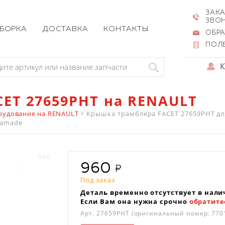
ЗАКА
ЗВО
ЗБОРКА
ДОСТАВКА
КОНТАКТЫ
ОБРА
ПОЛ
ET 27659PHT на RENAULT
рудование на RENAULT
>
Крышка трамблера FACET 27659PHT для RE
Chamade
960
Под заказ
Деталь временно отсутствует в нали
Если Вам она нужна срочно
обратите
Арт.
27659PHT
(оригинальный номер: 770