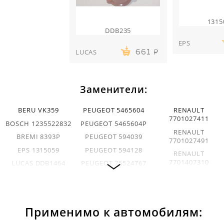
1315
DDB235
EPS
LUCAS
661
Заменители:
BERU VK359
PEUGEOT 5465604
RENAULT
7701027411
BOSCH 1235522832
PEUGEOT 5465604P
RENAULT
BREMI 8393P
PEUGEOT 594039
7701027491
EPS 1315059
PEUGEOT 594128
RENAULT
7701407310
LUCAS DDB1464
PEUGEOT 75524767
STANDARD 46060
LUCAS DDB209
QUINTON HAZELL
XD141
VALEO 664369
LUCAS DDB235
RENAULT
VOLVO 32133928
7701020784
Применимо к автомобилям: