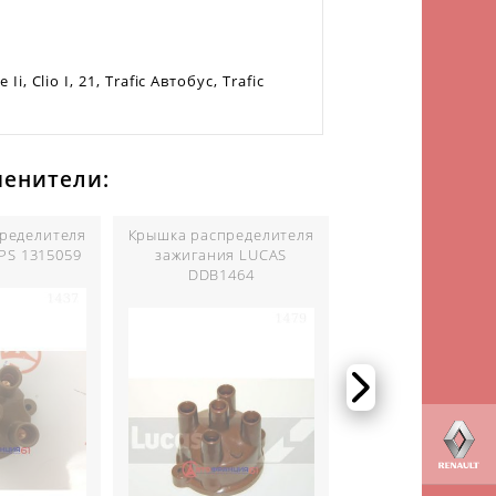
Ii, Clio I, 21, Trafic Автобус, Trafic
менители:
ределителя
Крышка распределителя
Крышка распреде
PS 1315059
зажигания LUCAS
зажигания BERU 
DDB1464