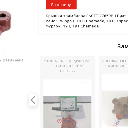
В корзину
Крышка трамблера FACET 27659PHT для:
Рено: Twingo I, 19 Ii Chamade, 19 Ii, Espace 
Фургон, 19 I, 19 I Chamade
За
ть реальным
Крышка распределителя
Крышка расп
зажигания LUCAS
зажигания E
DDB235