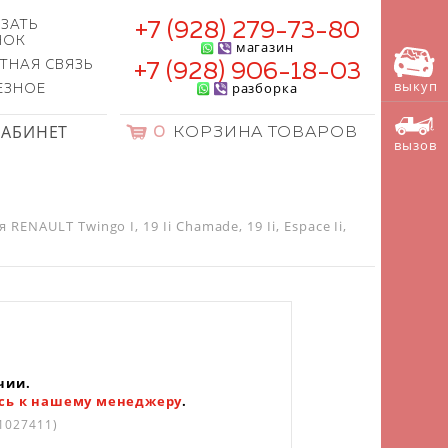
ЗАТЬ
+7 (928) 279-73-80
НОК
магазин
ТНАЯ СВЯЗЬ
+7 (928) 906-18-03
выкуп
разборка
ЕЗНОЕ
КАБИНЕТ
0
КОРЗИНА ТОВАРОВ
вызов
NAULT Twingo I, 19 Ii Chamade, 19 Ii, Espace Ii,
чии.
сь к нашему менеджеру
.
1027411)