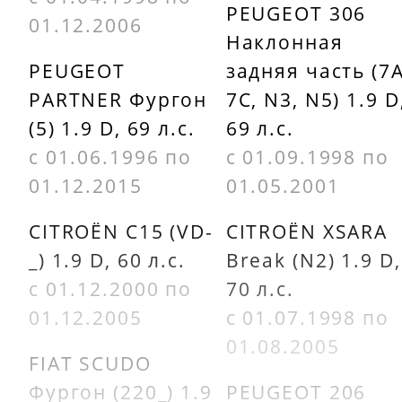
PEUGEOT 306
01.12.2006
Наклонная
PEUGEOT
задняя часть (7A
PARTNER Фургон
7C, N3, N5) 1.9 D
(5) 1.9 D, 69 л.с.
69 л.с.
с 01.06.1996 по
с 01.09.1998 по
01.12.2015
01.05.2001
CITROËN C15 (VD-
CITROËN XSARA
_) 1.9 D, 60 л.с.
Break (N2) 1.9 D,
с 01.12.2000 по
70 л.с.
01.12.2005
с 01.07.1998 по
01.08.2005
FIAT SCUDO
Фургон (220_) 1.9
PEUGEOT 206