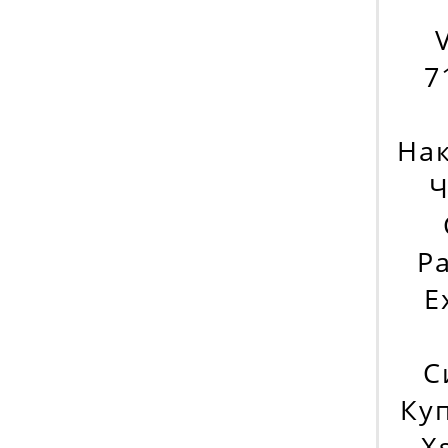
7
На
Ч
P
E
С
Куп
X