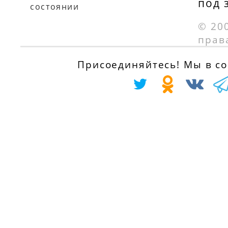
под 
состоянии
BERLINGO (MF)
PEUGEOT
© 20
1.9 D 4WD
PARTNER
прав
(MFWJZ), 69 л.с.
Combispace (5F)
с 01.07.1998 по
Присоединяйтесь! Мы в соц
1.9 D, 69 л.с.
01.10.2005
с 01.12.1998 по
01.07.2008
PEUGEOT
PARTNER Фурго
(5) 1.9 D 4x4, 69
л.с.
с 01.04.2004 по
01.11.2007