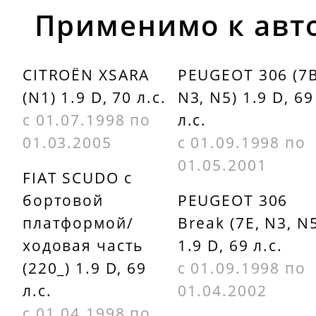
Применимо к авт
CITROËN XSARA
PEUGEOT 306 (7B
(N1) 1.9 D, 70 л.с.
N3, N5) 1.9 D, 69
с 01.07.1998 по
л.с.
01.03.2005
с 01.09.1998 по
01.05.2001
FIAT SCUDO c
бортовой
PEUGEOT 306
платформой/
Break (7E, N3, N
ходовая часть
1.9 D, 69 л.с.
(220_) 1.9 D, 69
с 01.09.1998 по
л.с.
01.04.2002
с 01.04.1998 по