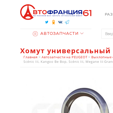
РА
АВТОЗАПЧАСТИ
Хомут универсальный 
Главная
>
Автозапчасти на PEUGEOT
>
Выхлопные 
Scénic Iii, Kangoo Be Bop, Scénic Iii, Megane Iii G