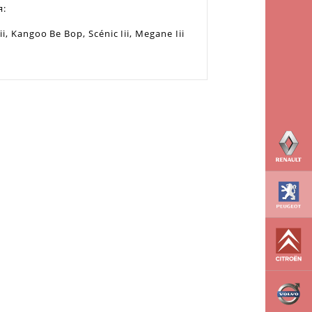
я:
i, Kangoo Be Bop, Scénic Iii, Megane Iii