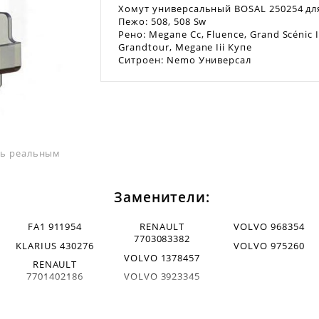
Хомут универсальный BOSAL 250254 дл
Пежо: 508, 508 Sw
Рено: Megane Cc, Fluence, Grand Scénic Ii
Grandtour, Megane Iii Купе
Ситроен: Nemo Универсал
ать реальным
Заменители:
FA1 911954
RENAULT
VOLVO 968354
7703083382
KLARIUS 430276
VOLVO 975260
VOLVO 1378457
RENAULT
7701402186
VOLVO 3923345