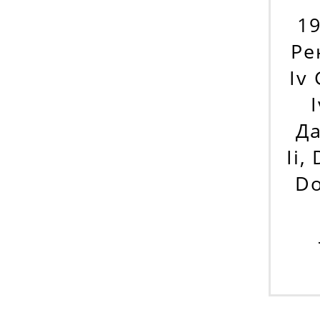
19
Ре
Iv
Да
Ii,
Do