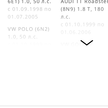
6E1) 1.0, 50 л.с.
AUDI TT Roadste
с 01.09.1998 по
(8N9) 1.8 T, 180
01.07.2005
л.с.
с 01.10.1999 по
VW POLO (6N2)
01.06.2006
1.0, 50 л.с.
с 01.10.1999 по
VW GOLF IV
01.09.2001
Variant (1J5) 1.8
T, 150 л.с.
CITROËN C2 (JM_)
с 01.05.2000 по
1.1, 60 л.с.
01.06.2006
с 01.09.2003
VW BORA Varian
CITROËN C3 I
(1J6) 1.8 T, 180
(FC_) 1.1 i, 60 л.с.
л.с.
с 01.02.2002